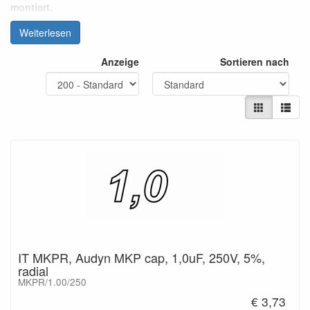
montiert.
Weiterlesen
Anzeige
Sortieren nach
- Anschlusse: Kupferdraht verzinnt
- Kapazitatsbereich: von 1,0 µF
bis 47,0 µF
- Nennspannung: 250 V
- C Toleranz: ± 5 %
- Verlustfaktor: tang : < 0,0020 bei
1 kHz
IT MKPR, Audyn MKP cap, 1,0uF, 250V, 5%,
radial
MKPR/1.00/250
€ 3,73