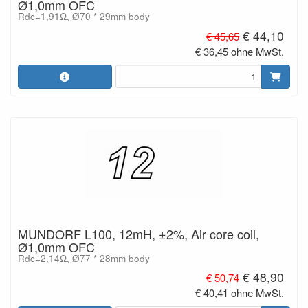
Ø1,0mm OFC
Rdc=1,91Ω, Ø70 * 29mm body
€ 44,10
€ 45,65
€ 36,45 ohne MwSt.
MUNDORF L100, 12mH, ±2%, Air core coil,
Ø1,0mm OFC
Rdc=2,14Ω, Ø77 * 28mm body
€ 48,90
€ 50,74
€ 40,41 ohne MwSt.