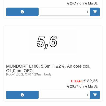
€ 24,17 ohne MwSt.
MUNDORF L100, 5,6mH, ±2%, Air core coil,
Ø1,0mm OFC
Rdc=1,35Ω, Ø70 * 29mm body
€ 32,35
€ 33,45
€ 26,74 ohne MwSt.