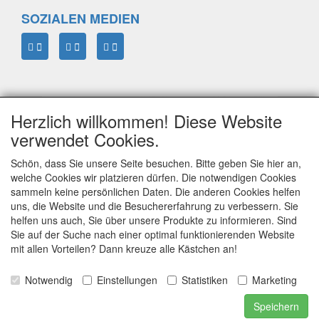
SOZIALEN MEDIEN
Herzlich willkommen! Diese Website
verwendet Cookies.
Schön, dass Sie unsere Seite besuchen. Bitte geben Sie hier an,
welche Cookies wir platzieren dürfen. Die notwendigen Cookies
sammeln keine persönlichen Daten. Die anderen Cookies helfen
ELTIM
uns, die Website und die Besuchererfahrung zu verbessern. Sie
Eenrummerweg 5
helfen uns auch, Sie über unsere Produkte zu informieren. Sind
9961PC Mensingeweer, Netherlands
Sie auf der Suche nach einer optimal funktionierenden Website
mit allen Vorteilen? Dann kreuze alle Kästchen an!
Notwendig
Einstellungen
Statistiken
Marketing
info@eltim.eu
+31 (0)595 491748
Speichern