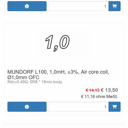
MUNDORF L100, 1,0mH, ±3%, Air core coil,
Ø1,0mm OFC
Rdc=0,49Ω, Ø58 * 18mm body
€ 13,50
€ 14,13
€ 11,16 ohne MwSt.