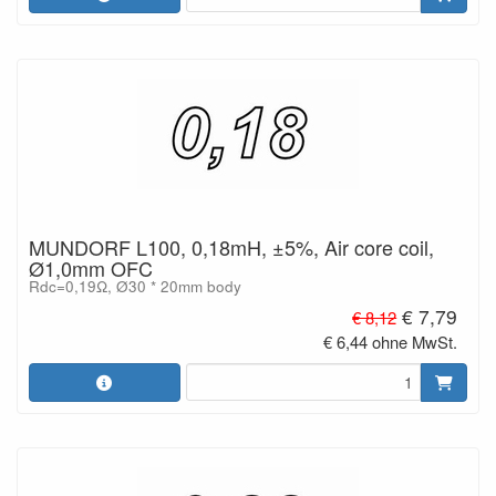
MUNDORF L100, 0,18mH, ±5%, Air core coil,
Ø1,0mm OFC
Rdc=0,19Ω, Ø30 * 20mm body
€ 7,79
€ 8,12
€ 6,44 ohne MwSt.