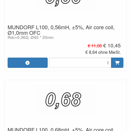
MUNDORF L100, 0,56mH, ±5%, Air core coil,
Ø1,0mm OFC
Rdc=0,36Ω, Ø40 * 20mm
€ 10,45
€ 11,08
€ 8,64 ohne MwSt.
MUNDORF L100, 0,68mH, ±5%, Air core coil,