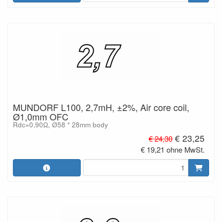
MUNDORF L100, 2,7mH, ±2%, Air core coil,
Ø1,0mm OFC
Rdc=0,90Ω, Ø58 * 28mm body
€ 23,25
€ 24,30
€ 19,21 ohne MwSt.