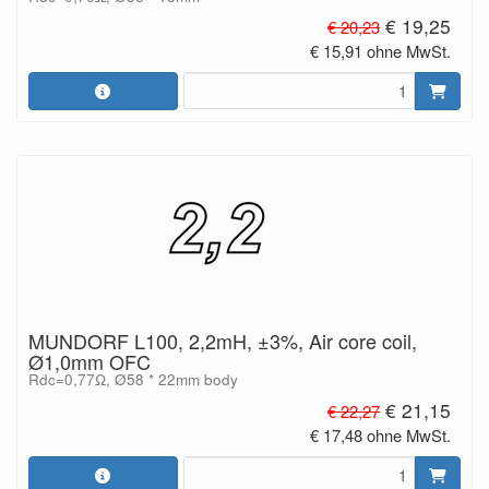
€ 19,25
€ 20,23
€ 15,91 ohne MwSt.
MUNDORF L100, 2,2mH, ±3%, Air core coil,
Ø1,0mm OFC
Rdc=0,77Ω, Ø58 * 22mm body
€ 21,15
€ 22,27
€ 17,48 ohne MwSt.