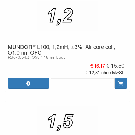
MUNDORF L100, 1,2mH, ±3%, Air core coil,
Ø1,0mm OFC
Rdc=0,54Ω, Ø58 * 18mm body
€ 15,50
€ 16,17
€ 12,81 ohne MwSt.