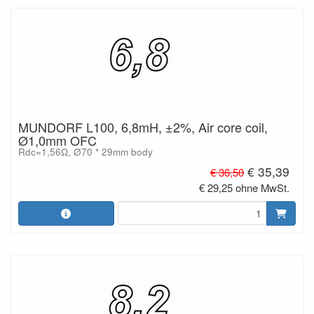
MUNDORF L100, 6,8mH, ±2%, Air core coil,
Ø1,0mm OFC
Rdc=1,56Ω, Ø70 * 29mm body
€ 35,39
€ 36,50
€ 29,25 ohne MwSt.