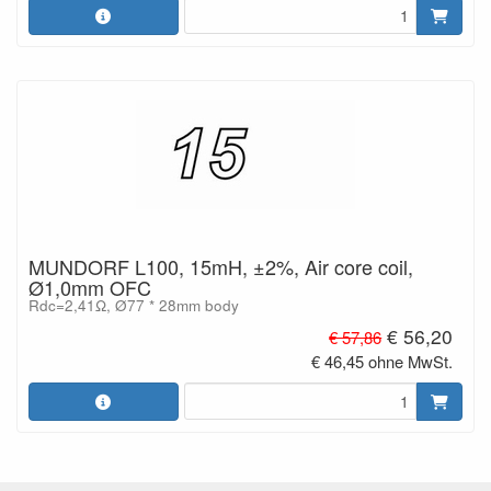
MUNDORF L100, 15mH, ±2%, Air core coil,
Ø1,0mm OFC
Rdc=2,41Ω, Ø77 * 28mm body
€ 56,20
€ 57,86
€ 46,45 ohne MwSt.