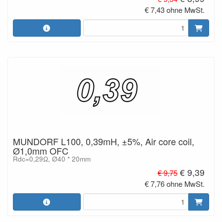
€ 7,43 ohne MwSt.
MUNDORF L100, 0,39mH, ±5%, Air core coil,
Ø1,0mm OFC
Rdc=0,29Ω, Ø40 * 20mm
€ 9,39
€ 9,75
€ 7,76 ohne MwSt.