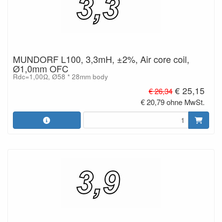
MUNDORF L100, 3,3mH, ±2%, Air core coil,
Ø1,0mm OFC
Rdc=1,00Ω, Ø58 * 28mm body
€ 25,15
€ 26,34
€ 20,79 ohne MwSt.