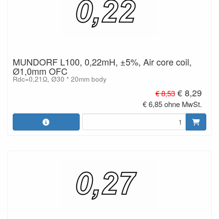
MUNDORF L100, 0,22mH, ±5%, Air core coil,
Ø1,0mm OFC
Rdc=0,21Ω, Ø30 * 20mm body
€ 8,29
€ 8,53
€ 6,85 ohne MwSt.