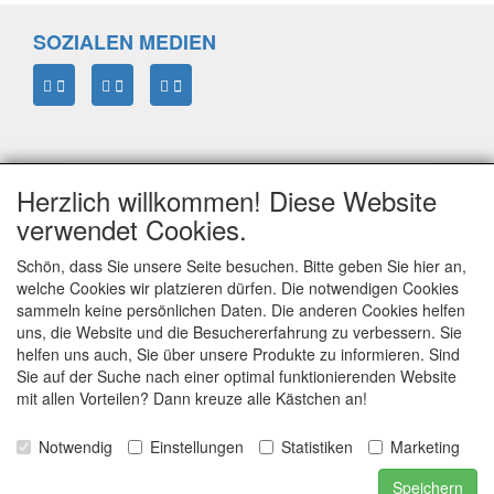
SOZIALEN MEDIEN
Herzlich willkommen! Diese Website
verwendet Cookies.
Schön, dass Sie unsere Seite besuchen. Bitte geben Sie hier an,
welche Cookies wir platzieren dürfen. Die notwendigen Cookies
sammeln keine persönlichen Daten. Die anderen Cookies helfen
ELTIM
uns, die Website und die Besuchererfahrung zu verbessern. Sie
Eenrummerweg 5
helfen uns auch, Sie über unsere Produkte zu informieren. Sind
9961PC Mensingeweer, Netherlands
Sie auf der Suche nach einer optimal funktionierenden Website
mit allen Vorteilen? Dann kreuze alle Kästchen an!
Notwendig
Einstellungen
Statistiken
Marketing
info@eltim.eu
+31 (0)595 491748
Speichern