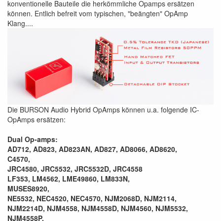
konventionelle Bauteile die herkömmliche Opamps ersätzen
können. Entlich befreit vom typischen, "beängten" OpAmp
Klang....
Die BURSON Audio Hybrid OpAmps können u.a. folgende IC-
OpAmps ersätzen:
Dual Op-amps:
AD712, AD823, AD823AN, AD827, AD8066, AD8620,
C4570,
JRC4580, JRC5532, JRC5532D, JRC4558
LF353, LM4562, LME49860, LM833N,
MUSES8920,
NE5532, NEC4520, NEC4570, NJM2068D, NJM2114,
NJM2214D, NJM4558, NJM4558D, NJM4560, NJM5532,
NJM4558P,