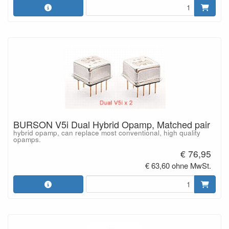
BURSON V5i Dual Hybrid Opamp, Matched pair
hybrid opamp, can replace most conventional, high quality
opamps.
€ 76,95
€ 63,60 ohne MwSt.