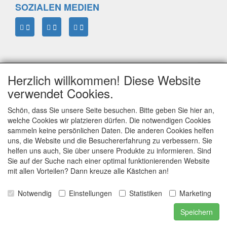
SOZIALEN MEDIEN
Herzlich willkommen! Diese Website
verwendet Cookies.
Schön, dass Sie unsere Seite besuchen. Bitte geben Sie hier an,
welche Cookies wir platzieren dürfen. Die notwendigen Cookies
sammeln keine persönlichen Daten. Die anderen Cookies helfen
ELTIM
uns, die Website und die Besuchererfahrung zu verbessern. Sie
Eenrummerweg 5
helfen uns auch, Sie über unsere Produkte zu informieren. Sind
9961PC Mensingeweer, Netherlands
Sie auf der Suche nach einer optimal funktionierenden Website
mit allen Vorteilen? Dann kreuze alle Kästchen an!
Notwendig
Einstellungen
Statistiken
Marketing
info@eltim.eu
+31 (0)595 491748
Speichern