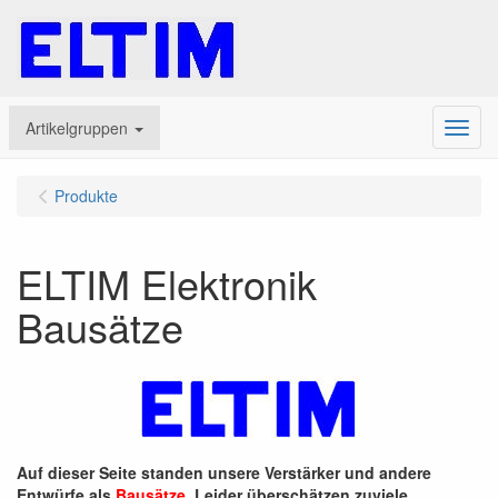
Artikelgruppen
Menu
Produkte
ELTIM Elektronik
Bausätze
Auf dieser Seite standen unsere Verstärker und andere
Entwürfe als
Bausätze
. Leider überschätzen zuviele