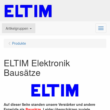
Artikelgruppen
Menu
Produkte
ELTIM Elektronik
Bausätze
Auf dieser Seite standen unsere Verstärker und andere
Entwürfe als
Bausätze
. Leider überschätzen zuviele