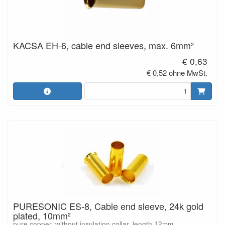
KACSA EH-6, cable end sleeves, max. 6mm²
€ 0,63
€ 0,52 ohne MwSt.
PURESONIC ES-8, Cable end sleeve, 24k gold
plated, 10mm²
pure copper, without insulation collar, length 12mm