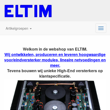
Artikelgroepen
Menu
ELTIM, leverancier voor h
Welkom in de webshop van ELTIM.
Wij ontwikkelen, produceren en leveren hoogwaardige
voor/eindversterker modules, lineaire netvoedingen en
meer.
Tevens bouwen wij unieke High-End versterkers op
klantspecificatie.