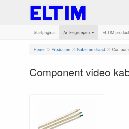
Startpagina
Artikelgroepen
ELTIM producte
Home
Producten
Kabel en draad
Componen
Component video kab