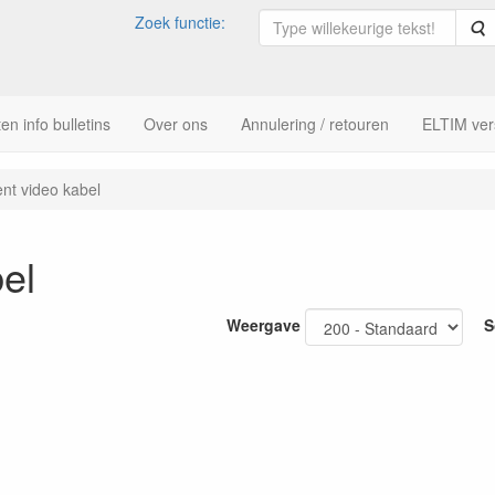
Zoek functie:
Z
n info bulletins
Over ons
Annulering / retouren
ELTIM ver
t video kabel
el
Weergave
S