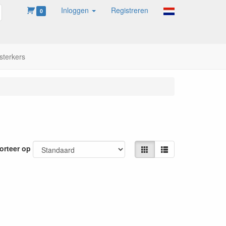
Inloggen
Registreren
oeken
0
sterkers
orteer op