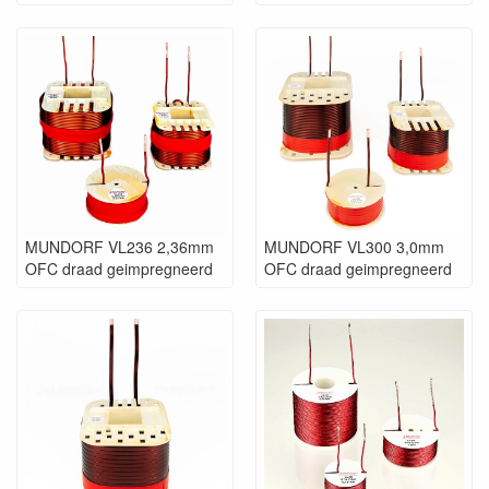
Heptastrand meerdraden
structuur met een veel groter
oppervlak, wat resulteert in een
veel kleiner "skin-effect" gedrag
en daarom het meest geschikt
voor midden/hoog
filterschakelingen.
Voor optimale resultaten is ook
dit type gebakken zoals de BL-
types.
MUNDORF VL236 2,36mm
MUNDORF VL300 3,0mm
OFC draad geimpregneerd
OFC draad geimpregneerd