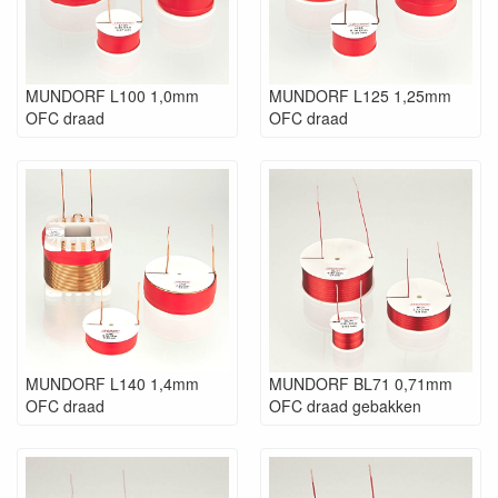
De akoestische eigenschappen
van de L-serie kunnen nog
aanzienlijk worden verbeterd
MUNDORF L100 1,0mm
MUNDORF L125 1,25mm
door een gebakken
OFC draad
OFC draad
draadbehandeling toe te passen
en te vinden als de BL-types met
draden <2,0 mm. In dit proces
wordt de plakkerige OFC-draad
op de kern gewikkeld en
vervolgens voor een korte tijd
verhit om de lak te laten
uitharden. Na het afkoelen is het
resultaat een massieve spoel
zonder microfonie effecten.
MUNDORF L140 1,4mm
MUNDORF BL71 0,71mm
OFC draad
OFC draad gebakken
Bij luchtspoelen met draad
diameters groter dan Ø2,0 mm
(VL-serie) werkt dit gebakken
draadprincipe onvoldoende.