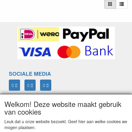
SOCIALE MEDIA
Welkom! Deze website maakt gebruik
ELTIM
van cookies
Eenrummerweg 5
9961PC Mensingeweer, Netherlands
Leuk dat u onze website bezoekt. Geef hier aan welke cookies we
mogen plaatsen.