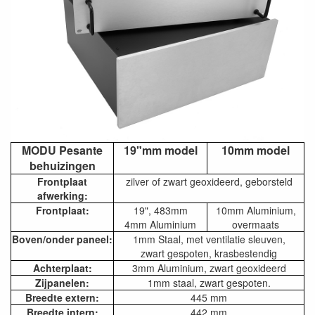
MODU Pesante
19"mm model
10mm model
behuizingen
Frontplaat
zilver of zwart geoxideerd, geborsteld
afwerking:
Frontplaat:
19", 483mm
10mm Aluminium,
4mm Aluminium
overmaats
Boven/onder paneel:
1mm Staal, met ventilatie sleuven,
zwart gespoten, krasbestendig
Achterplaat:
3mm Aluminium, zwart geoxideerd
Zijpanelen:
1mm staal, zwart gespoten.
Breedte extern:
445 mm
Breedte intern:
442 mm