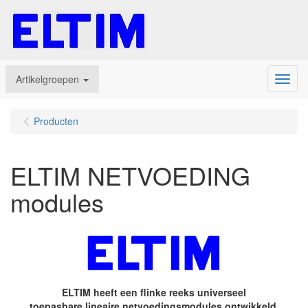
Artikelgroepen
Menu
Producten
ELTIM NETVOEDING
modules
ELTIM heeft een flinke reeks universeel
toepasbare lineaire netvoedingsmodules ontwikkeld.