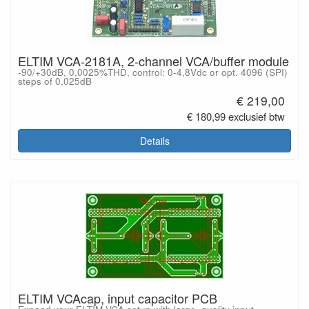
ELTIM VCA-2181A, 2-channel VCA/buffer module
-90/+30dB, 0,0025%THD, control: 0-4,8Vdc or opt. 4096 (SPI)
steps of 0,025dB
€ 219,00
€ 180,99 exclusief btw
Details
ELTIM VCAcap, input capacitor PCB