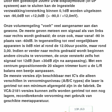
Door een goedkope 200mV DVM displaymodule (of uP
systeem) aan te sluiten kan de ingestelde
verzwakking/versterking binnen 0,1dB worden uitgelezen
van -90,0dB tot +12,0dB (= -90,0 / +12,0mV).
Onze volumeregeling "voelt" veel aangenamer aan dan
gewone. De meete geven meteen een signaal als van links
naar rechts wordt gedraaid; de onze ook, maar vanaf -90 in
plaats van -60dB. In tegenstelling tot veel vergelijkbare
apparaten is 0dB niet al rond de 12.00uur positie, maar rond
3,00. Indien er verder naar rechts gedraaid wordt beginnen
andere circuits te vervormen, de onze versterkt zelfs het
signaal tot 12dB (kan +30dB zijn na aanpassing). Met een
centrum gepositioneerde 20 slagen trimmer kunt u de L/R
balans een beetje aanpassen.
De meeste versies zijn beschikbaar met IC's die alleen
verschillen in vervormingsniveau (A/B/C types) die laser is
getrimd tot een minimum afgeregeld zijn in de fabriek. De
VCA-2181-versies kunnen zelfs worden getrimd tot een nog
lagere, recordbrekende vervorming met gebruik van
geschikte meetapparatuur.