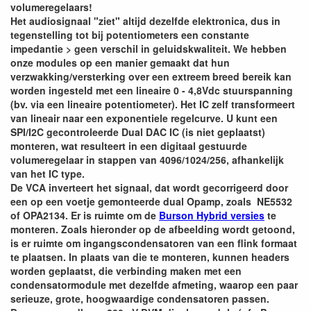
volumeregelaars!
Het audiosignaal "ziet" altijd dezelfde elektronica, dus in
tegenstelling tot bij potentiometers een constante
impedantie > geen verschil in geluidskwaliteit. We hebben
onze modules op een manier gemaakt dat hun
verzwakking/versterking over een extreem breed bereik kan
worden ingesteld met een lineaire 0 - 4,8Vdc stuurspanning
(bv. via een lineaire potentiometer). Het IC zelf transformeert
van lineair naar een exponentiele regelcurve. U kunt een
SPI/I2C gecontroleerde Dual DAC IC (is niet geplaatst)
monteren, wat resulteert in een digitaal gestuurde
volumeregelaar in stappen van 4096/1024/256, afhankelijk
van het IC type.
De VCA inverteert het signaal, dat wordt gecorrigeerd door
een op een voetje gemonteerde dual Opamp, zoals NE5532
of OPA2134. Er is ruimte om de
Burson Hybrid versies
te
monteren. Zoals hieronder op de afbeelding wordt getoond,
is er ruimte om ingangscondensatoren van een flink formaat
te plaatsen. In plaats van die te monteren, kunnen headers
worden geplaatst, die verbinding maken met een
condensatormodule met dezelfde afmeting, waarop een paar
serieuze, grote, hoogwaardige condensatoren passen.