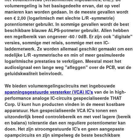
volumeregeling is het basisgedeelte ervan, dat op veel
manieren kan worden gedaan. In de meeste gevallen wordt
een € 2,00 (logaritmisch met slechte L/R -symmetrie)
potentiometer gebruikt. In sommige gevallen wordt de best
beschikbare blauwe ALPS-potmeter gebruikt. Allen hebben
een regelbereik van ongeveer -60 / 0dB. Er zijn ook "digitale"
versies, sommige met relais, sommige met een IC-
laddernetwerk. Ze worden allemaal geschikt gemaakt om een
​​redelijke L/R -symmetrische en min of meer gesimuleerde
logaritmische prestaties te verkrijgen. Meestal moet het
audiosignaal een lange weg "afleggen" over de PCB, wat de
geluidskwaliteit beïnvloedt.
We bieden volumeregelingscircuits met ingebouwde
spanningsgestuurde versterker (VCA) IC's
van de in high-
performance analoge IC-circuits gespecialiseerde THAT
Corp. U kunt hun producten vinden in de meest kostbare
apparatuur. Hun gespecialiseerde VCA IC's tonen een
uitzonderlijk breed controlebereik en met veel lagere (bereik
en balans) tolerantie dan een reguliere potentiometer kan
doen. Het zijn stroomgestuurde IC's en geen aangepaste
opampcircuits en zijn simpelweg de beste beschikbare