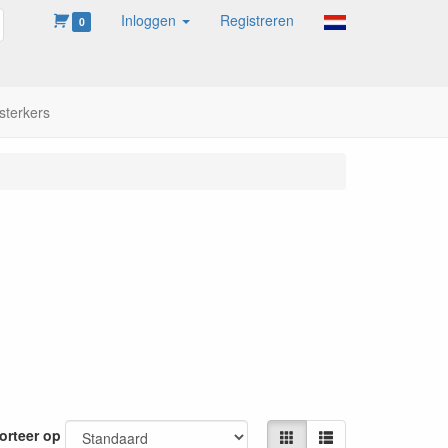
Inloggen
Registreren
oeken
0
sterkers
orteer op