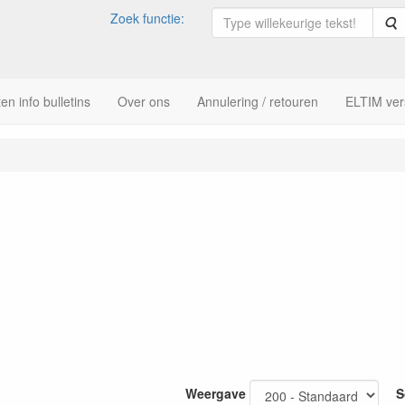
Zoek functie:
Z
n info bulletins
Over ons
Annulering / retouren
ELTIM ver
Weergave
S