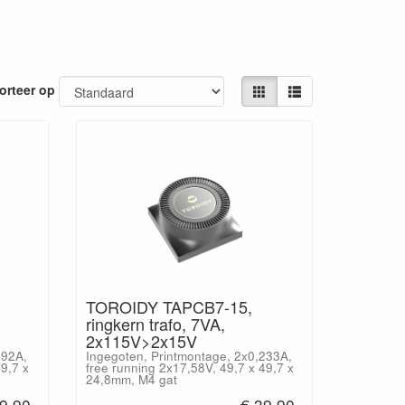
orteer op
TOROIDY TAPCB7-15,
ringkern trafo, 7VA,
2x115V>2x15V
292A,
Ingegoten, Printmontage, 2x0,233A,
49,7 x
free running 2x17,58V, 49,7 x 49,7 x
24,8mm, M4 gat
9,90
€ 39,90