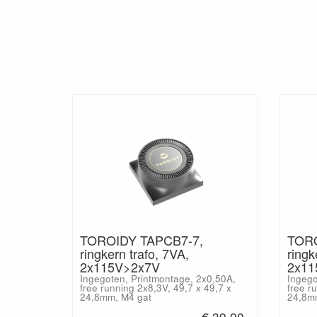
TOROIDY TAPCB7-7,
TORO
ringkern trafo, 7VA,
ringk
2x115V>2x7V
2x11
Ingegoten, Printmontage, 2x0,50A,
Ingego
free running 2x8,3V, 49,7 x 49,7 x
free r
24,8mm, M4 gat
24,8m
€ 39,90