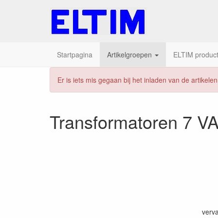
Startpagina
Artikelgroepen
ELTIM producte
Er is iets mis gegaan bij het inladen van de artikelen
Home
Producten
TOROIDY Transformatoren
Transformatoren 7 V
verva