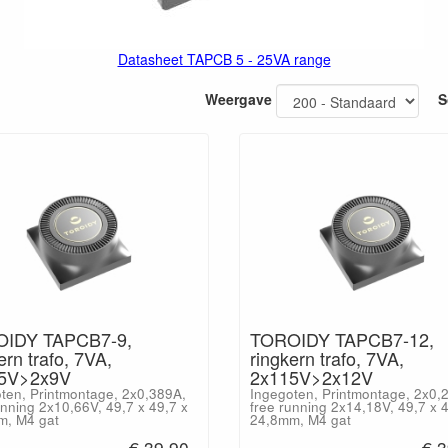
Datasheet TAPCB 5 - 25VA range
Weergave
S
IDY TAPCB7-9,
TOROIDY TAPCB7-12,
ern trafo, 7VA,
ringkern trafo, 7VA,
5V>2x9V
2x115V>2x12V
ten, Printmontage, 2x0,389A,
Ingegoten, Printmontage, 2x0,
unning 2x10,66V, 49,7 x 49,7 x
free running 2x14,18V, 49,7 x 
m, M4 gat
24,8mm, M4 gat
€ 39,90
€ 3