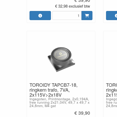
€ 32,98 exclusief btw
TOROIDY TAPCB7-18,
TORO
ringkern trafo, 7VA,
ringk
2x115V>2x18V
2x11
Ingegoten, Printmontage, 2x0,194A,
Ingego
free running 2x21,04V, 49,7 x 49,7 x
free r
24,8mm, M4 gat
24,8m
€ 39,90