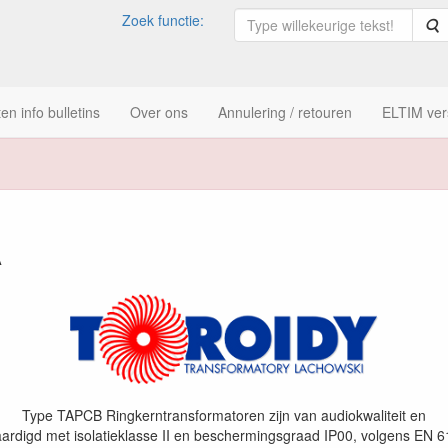
Zoek functie:
Z
n info bulletins
Over ons
Annulering / retouren
ELTIM ver
Transformatoren 7 VA
A
Type TAPCB Ringkerntransformatoren zijn van audiokwaliteit en
ardigd met isolatieklasse II en beschermingsgraad IP00, volgens EN 