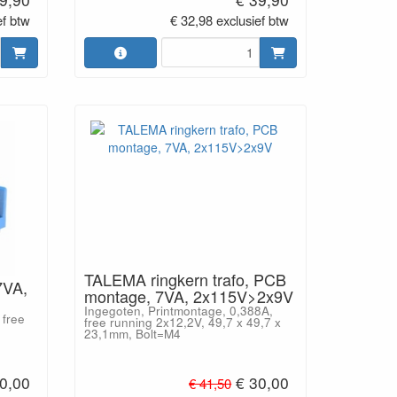
ef btw
€ 32,98 exclusief btw
TALEMA ringkern trafo, PCB
7VA,
montage, 7VA, 2x115V>2x9V
Ingegoten, Printmontage, 0,388A,
 free
free running 2x12,2V, 49,7 x 49,7 x
23,1mm, Bolt=M4
0,00
€ 30,00
€ 41,50