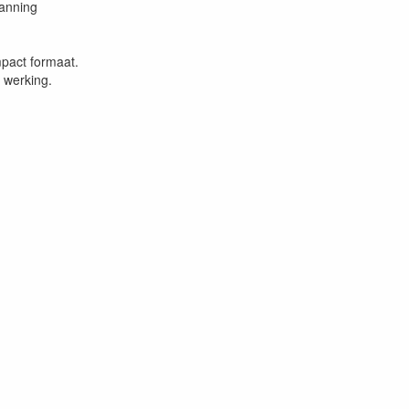
panning
mpact formaat.
e werking.