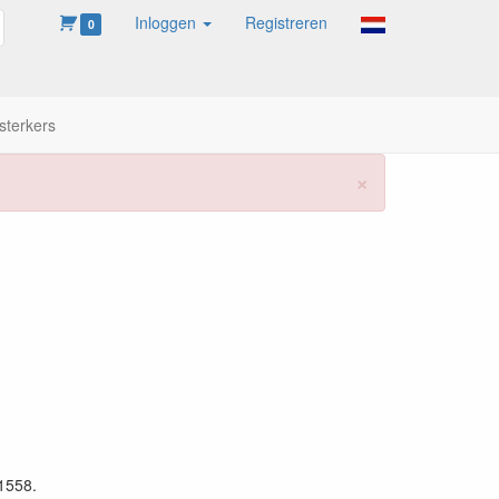
Inloggen
Registreren
oeken
0
sterkers
×
61558.