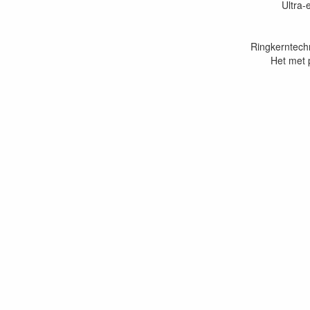
Ultra-
Ringkerntechn
Het met p