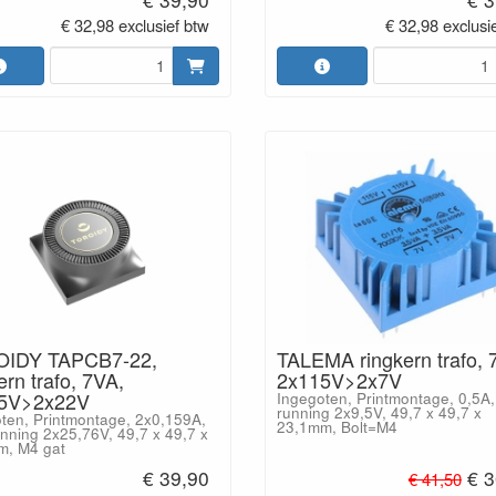
€ 32,98 exclusief btw
€ 32,98 exclusi
IDY TAPCB7-22,
TALEMA ringkern trafo, 
ern trafo, 7VA,
2x115V>2x7V
5V>2x22V
Ingegoten, Printmontage, 0,5A,
running 2x9,5V, 49,7 x 49,7 x
ten, Printmontage, 2x0,159A,
23,1mm, Bolt=M4
unning 2x25,76V, 49,7 x 49,7 x
m, M4 gat
€ 39,90
€ 3
€ 41,50